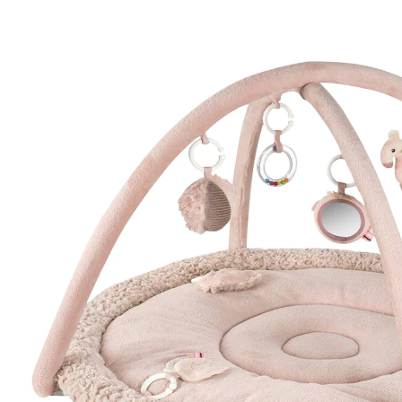
79,99 €
inkl. MwSt. und zzgl.
Versandkosten
39 PAYBACK Basis°Punkte
sammeln
In den Warenkorb
Lieferung nach Hause
Sofort lieferbar - in 2-3 Werktagen bei Dir
Filialabholung
Einen Moment bitte...