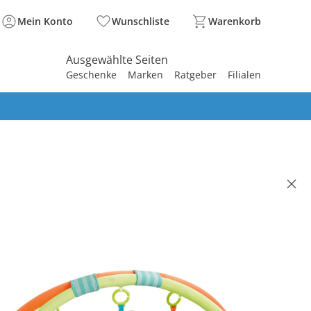
Mein Konto
Wunschliste
Warenkorb
Ausgewählte Seiten
Geschenke
Marken
Ratgeber
Filialen
spirieren
spirieren
spirieren
spirieren
spirieren
spirieren
spirieren
spirieren
spirieren
bogen mit 3-D-Activity-Decke
ing Forest
(449)
 €
00 €