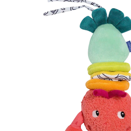
UVP 21,99 €
13,99 €
inkl. MwSt. und zzgl.
Versandkosten
6 PAYBACK Basis°Punkte
sammeln
In den Warenkorb
Lieferung nach Hause
Sofort lieferbar - in 2-3 Werktagen bei Dir
Filialabholung
Einen Moment bitte...