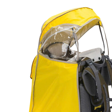
18003+18004 gelb
24,90 €
inkl. MwSt. und zzgl.
Versandkosten
12 PAYBACK Basis°Punkte
sammeln
In den Warenkorb
Lieferung nach Hause
Lieferbar - in 9-11 Werktagen bei Dir
Filialabholung
Einen Moment bitte...