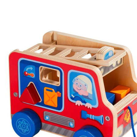
Nachziehspielzeug Feuerwehrauto
(5)
24,99 €
inkl. MwSt. und zzgl.
Versandkosten
12 PAYBACK Basis°Punkte
sammeln
In den Warenkorb
Lieferung nach Hause
Sofort lieferbar - in 2-3 Werktagen bei Dir
Filialabholung
Einen Moment bitte...