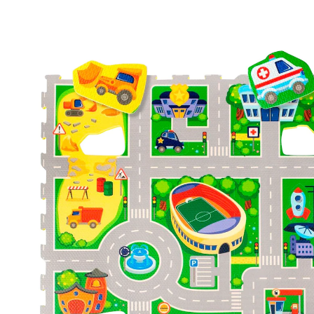
Puzzlematte City
(2)
39,99 €
inkl. MwSt. und zzgl.
Versandkosten
19 PAYBACK Basis°Punkte
sammeln
In den Warenkorb
Lieferung nach Hause
Lieferbar - in 11-13 Werktagen bei Dir
Filialabholung
Einen Moment bitte...