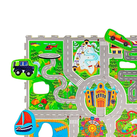
Puzzlematte Urlaub
(4)
39,99 €
inkl. MwSt. und zzgl.
Versandkosten
19 PAYBACK Basis°Punkte
sammeln
In den Warenkorb
Lieferung nach Hause
Sofort lieferbar - in 2-3 Werktagen bei Dir
Filialabholung
Einen Moment bitte...