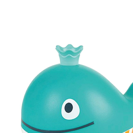
(4)
UVP 12,99 €
11,99 €
inkl. MwSt. und zzgl.
Versandkosten
5 PAYBACK Basis°Punkte
sammeln
In den Warenkorb
Lieferung nach Hause
Sofort lieferbar - in 2-3 Werktagen bei Dir
Filialabholung
Einen Moment bitte...