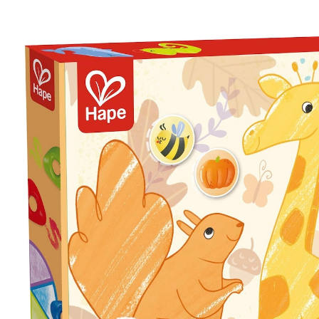
12,99 €
inkl. MwSt. und zzgl.
Versandkosten
6 PAYBACK Basis°Punkte
sammeln
In den Warenkorb
Lieferung nach Hause
Sofort lieferbar - in 2-3 Werktagen bei Dir
Filialabholung
Einen Moment bitte...