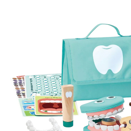
UVP 29,99 €
27,99 €
inkl. MwSt. und zzgl.
Versandkosten
13 PAYBACK Basis°Punkte
sammeln
In den Warenkorb
Lieferung nach Hause
Sofort lieferbar - in 2-3 Werktagen bei Dir
Filialabholung
Einen Moment bitte...