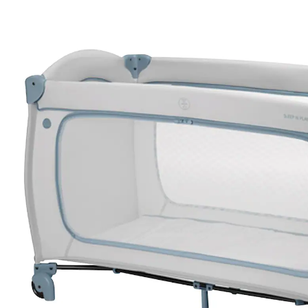
74,90 €
inkl. MwSt. und zzgl.
Versandkosten
37 PAYBACK Basis°Punkte
sammeln
In den Warenkorb
Lieferung nach Hause
Lieferbar - in 2-4 Werktagen bei Dir
Filialabholung
Einen Moment bitte...