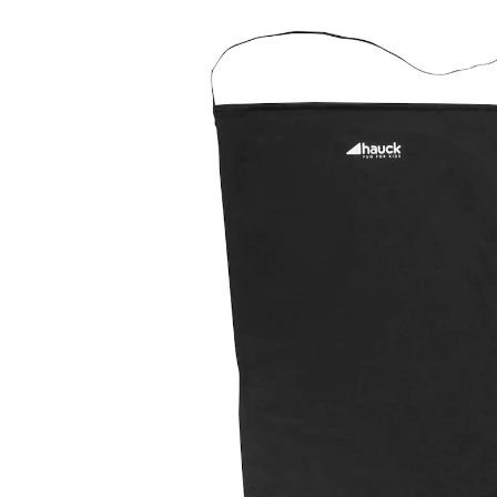
19,90 €
inkl. MwSt. und zzgl.
Versandkosten
9 PAYBACK Basis°Punkte
sammeln
In den Warenkorb
Lieferung nach Hause
Sofort lieferbar - in 2-3 Werktagen bei Dir
Filialabholung
Einen Moment bitte...