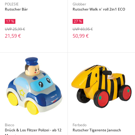
POLESIE
Globber
Rutscher Bär
Rutscher Walk n' roll 2in1 ECO
17 %
27 %
UVP 25,99 €
UVP 69,95 €
21,59 €
50,99 €
Bieco
Ferbedo
Drück & Los Flitzer Polizei - ab 12
Rutscher Tigerente Janosch