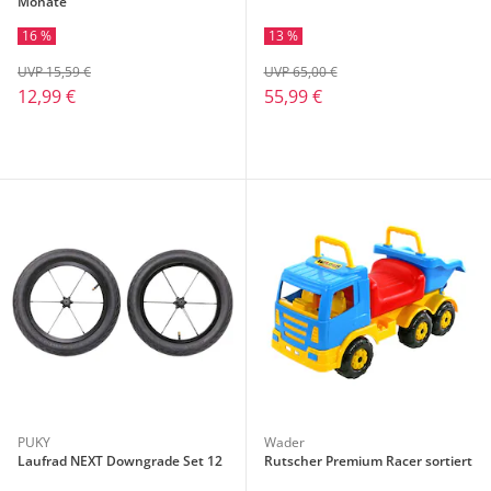
Monate
16 %
13 %
UVP 15,59 €
UVP 65,00 €
12,99 €
55,99 €
PUKY
Wader
Laufrad NEXT Downgrade Set 12
Rutscher Premium Racer sortiert