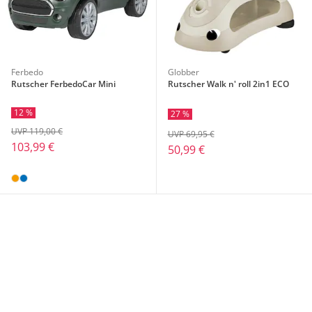
Ferbedo
Globber
Rutscher FerbedoCar Mini
Rutscher Walk n' roll 2in1 ECO
12 %
27 %
UVP 119,00 €
UVP 69,95 €
103,99 €
50,99 €