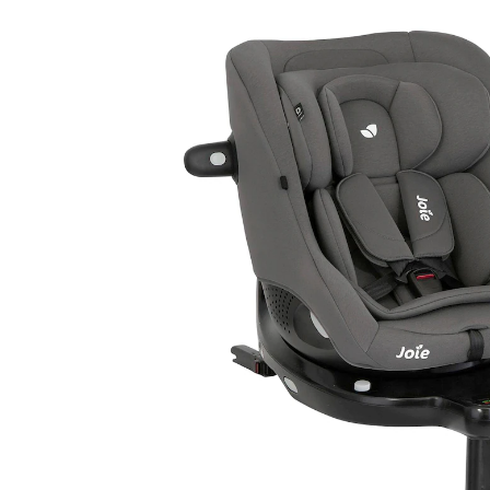
(15)
11 %
UVP 269,95 €
237,99 €
inkl. MwSt. und zzgl.
Versandkosten
118 PAYBACK Basis°Punkte
sammeln
Variante
Thunder
In den Warenkorb
Lieferung nach Hause