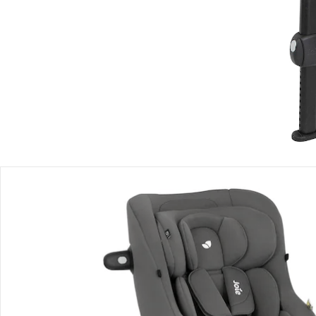
Lieferbar - in 2-4 Werktagen bei Dir
Filialabholung
Einen Moment bitte...
Produktbeschreibung
Produktdetails
Produktvideos