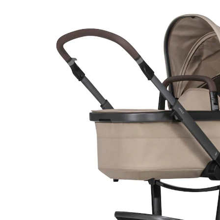
(5)
1.299,00 €
inkl. MwSt. und zzgl.
Versandkosten
649 PAYBACK Basis°Punkte
sammeln
Variante
sandy taupe
+ 2
In den Warenkorb
Lieferung nach Hause
Lieferbar - in 2-4 Werktagen bei Dir