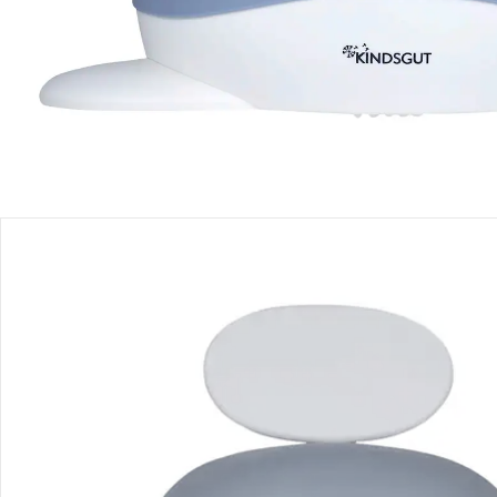
Einen Moment bitte...
Produktbeschreibung
Produktdetails
Produktvideos
Hinweise, Siegel & Hersteller
Bewertungen