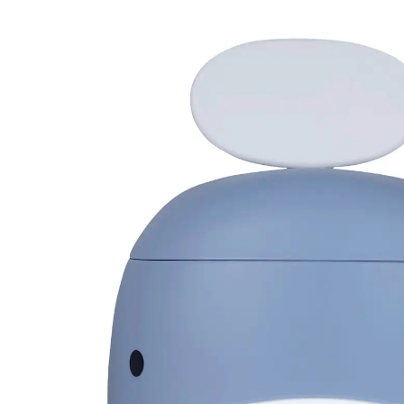
37,99 €
inkl. MwSt. und zzgl.
Versandkosten
18 PAYBACK Basis°Punkte
sammeln
Variante
taubenblau
+ 6
In den Warenkorb
Lieferung nach Hause
Sofort lieferbar - in 2-3 Werktagen bei Dir
Filialabholung