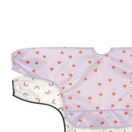
(2)
20 %
UVP 23,95 €
18,99 €
inkl. MwSt. und zzgl.
Versandkosten
9 PAYBACK Basis°Punkte
sammeln
Variante
lavender
In den Warenkorb
Lieferung nach Hause