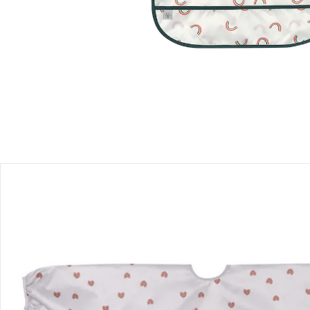
Sofort lieferbar - in 2-3 Werktagen bei Dir
Filialabholung
Einen Moment bitte...
Produktbeschreibung
Produktdetails
Hinweise, Siegel & Hersteller