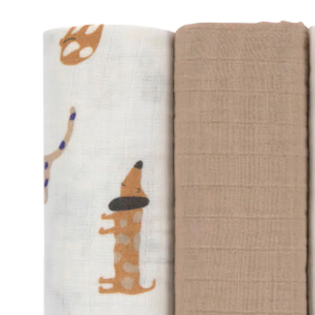
25 %
UVP 26,95 €
19,99 €
inkl. MwSt. und zzgl.
Versandkosten
9 PAYBACK Basis°Punkte
sammeln
In den Warenkorb
Lieferung nach Hause
Sofort lieferbar - in 2-3 Werktagen bei Dir
Filialabholung
Einen Moment bitte...