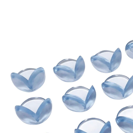
47 %
Exklusiv
UVP 7,99 €
4,19 €
inkl. MwSt. und zzgl.
Versandkosten
2 PAYBACK Basis°Punkte
sammeln
In den Warenkorb
Lieferung nach Hause
Sofort lieferbar - in 2-3 Werktagen bei Dir
Filialabholung
Einen Moment bitte...