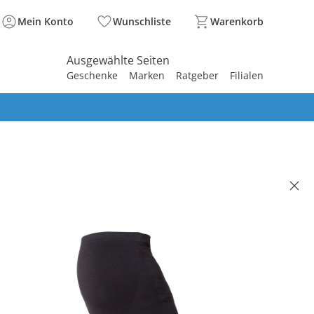
Mein Konto
Wunschliste
Warenkorb
Ausgewählte Seiten
Geschenke
Marken
Ratgeber
Filialen
spirieren
spirieren
spirieren
spirieren
spirieren
spirieren
spirieren
spirieren
spirieren
CIOUS®
nds-Leggings Tia
(27)
99 €
. und zzgl.
Versandkosten
BACK Basis°Punkte
sammeln