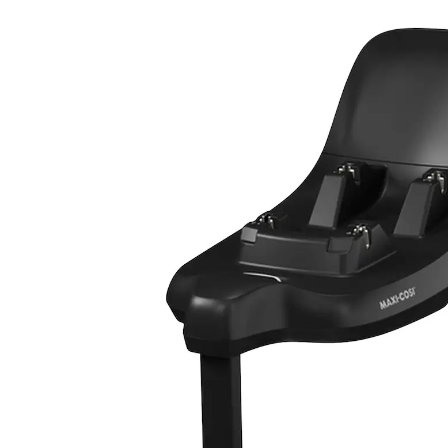
(7)
18 %
UVP 149,99 €
121,99 €
inkl. MwSt. und zzgl.
Versandkosten
60 PAYBACK Basis°Punkte
sammeln
In den Warenkorb
Lieferung nach Hause
Lieferbar - in 2-4 Werktagen bei Dir
Filialabholung
Einen Moment bitte...