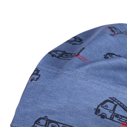
50 %
UVP 17,99 €
8,99 €
inkl. MwSt. und zzgl.
Versandkosten
4 PAYBACK Basis°Punkte
sammeln
Größe
Größenberater
In den Warenkorb
Lieferung nach Hause
Sofort lieferbar - in 2-3 Werktagen bei Dir