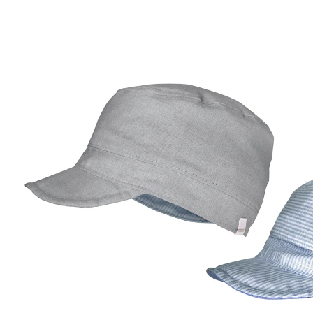
50 %
UVP 20,99 €
10,49 €
inkl. MwSt. und zzgl.
Versandkosten
5 PAYBACK Basis°Punkte
sammeln
Größe
Größenberater
In den Warenkorb
Lieferung nach Hause
Sofort lieferbar - in 2-3 Werktagen bei Dir