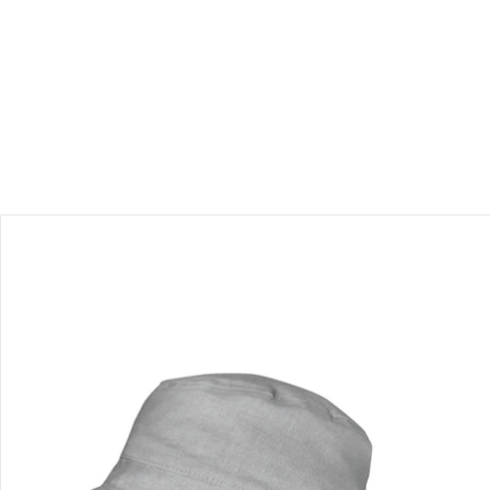
Filialabholung
Einen Moment bitte...
Produktbeschreibung
Produktdetails
Hinweise, Siegel & Hersteller
Bewertungen