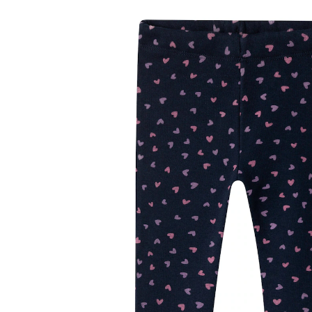
16,99 €
inkl. MwSt. und zzgl.
Versandkosten
8 PAYBACK Basis°Punkte
sammeln
Größe
Größenberater
In den Warenkorb
Lieferung nach Hause
Sofort lieferbar - in 2-3 Werktagen bei Dir
Filialabholung