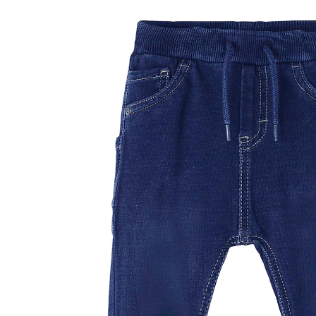
21,99 €
inkl. MwSt. und zzgl.
Versandkosten
10 PAYBACK Basis°Punkte
sammeln
Größe
Größenberater
In den Warenkorb
Lieferung nach Hause
Sofort lieferbar - in 2-3 Werktagen bei Dir
Filialabholung