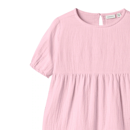
34 %
UVP 26,99 €
17,59 €
inkl. MwSt. und zzgl.
Versandkosten
8 PAYBACK Basis°Punkte
sammeln
Größe
Größenberater
In den Warenkorb
Lieferung nach Hause
Sofort lieferbar - in 2-3 Werktagen bei Dir