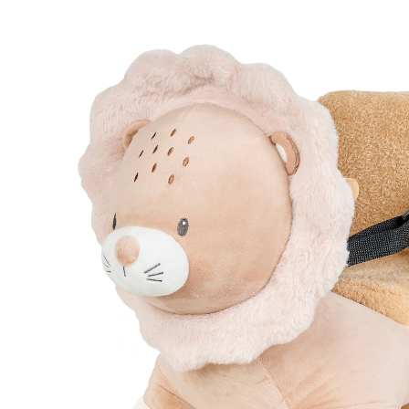
(2)
UVP 131,95 €
124,99 €
inkl. MwSt. und zzgl.
Versandkosten
62 PAYBACK Basis°Punkte
sammeln
In den Warenkorb
Lieferung nach Hause
Sofort lieferbar - in 2-3 Werktagen bei Dir
Filialabholung
Einen Moment bitte...