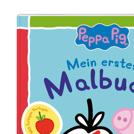
Mein erstes Malbuch Peppa
(9)
4,99 €
inkl. MwSt. und zzgl.
Versandkosten
In den Warenkorb
Lieferung nach Hause
Sofort lieferbar - in 2-3 Werktagen bei Dir
Filialabholung
Einen Moment bitte...