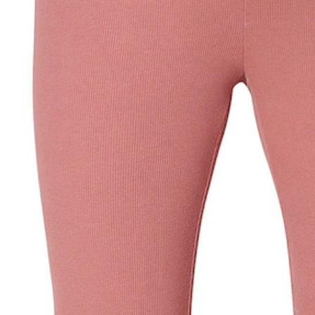
Lieferung nach Hause
Lieferbar - in 4-5 Werktagen bei Dir
Versand durch Partner
Filialabholung
Einen Moment bitte...
Produktbeschreibung
Hinweise, Siegel & Hersteller