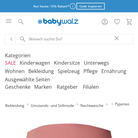
Nur heute: 15% Rabatt*
Code kopieren
Kategorien
Aktionsbedingungen
SALE
Kinderwagen
Kindersitze
Unterwegs
Wohnen
Bekleidung
Spielzeug
Pflege
Ernährung
schließen
Ausgewählte Seiten
‎Entdecke unsere Kategorien
‎Entdecke unsere Kategorien
‎Entdecke unsere Kategorien
‎Entdecke unsere Kategorien
De
De
De
De
Geschenke
Marken
Ratgeber
Filialen
be
be
be
be
‎Entdecke unsere Kategorien
‎Entdecke unsere Kategorien
‎Entdecke unsere Kategorien
‎Entdecke unsere Kategorien
‎Entdecke unsere Kategorien
De
De
De
De
De
Kinderwagen 2-in-1
Babyschalen mit Liegefunktion
Babytragen
SALE Bekleidung
Kombikinderwagen
Babyschalen
Tragesysteme
be
be
be
be
be
Pyjamas
Bekleidung
Umstands- und Stillmode
Treppenhochstühle
Erstausstattung
Badespielzeug
Badewannen
Stillkissenbezüge
Nachtwäsche
Hochstühle
Neugeborenenkleidung
Babyspielzeug 0-12m
Badezubehör
Stillkissen
‎Entdecke unsere Kategorien
Kinderwagen 3-in-1
Babyschalen mit Isofix-Base
Tragetücher
SALE Kinderwagen
Kinderwagen-Zubehör
Reboarder
Kinderfahrzeuge
Klapphochstühle
Bekleidungs-Sets
Erinnerungsstücke
Badewannenständer
Betten
Babykleidung
Kinderspielzeug ab
Beruhigung
Milchpumpen
Geschenkgutscheine per Download
Geschenkgutscheine
Kinderwagen-Bausteine
Babyschalen für Flugreisen
Rückentragen
SALE Kindersitze
Sportwagen
Kindersitze 9-18 kg
Fahrradsitze & -
12m
Onlineshop auswählen
Lerntürme
Bodys
Kuscheltiere
Badewannensitze
anhänger
Heimtextilien
Kinderkleidung
Hausapotheke
Stillzubehör
Geschenkgutscheine per Post
Umbaubare Sportwagen
Babytragen-Zubehör
Geschenksets