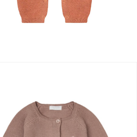
lialabholung
nen Moment bitte...