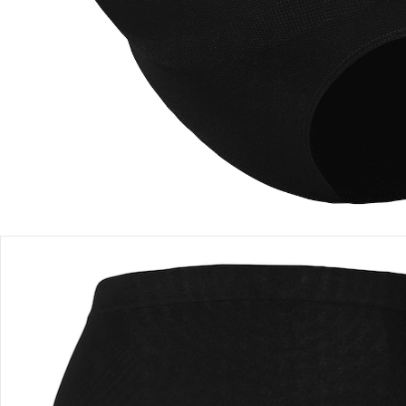
Filialabholung
Einen Moment bitte...
Produktbeschreibung
Produktdetails
Hinweise, Siegel & Hersteller
Bewertungen