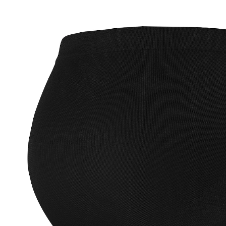
Umstands-Slip Nisa Seamless schwarz
24,95 €
inkl. MwSt. und zzgl.
Versandkosten
12 PAYBACK Basis°Punkte
sammeln
Größe
Größenberater
In den Warenkorb
Lieferung nach Hause
Sofort lieferbar - in 2-3 Werktagen bei Dir