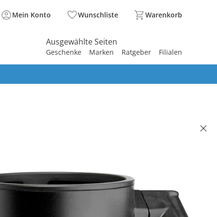
Mein Konto
Wunschliste
Warenkorb
Ausgewählte Seiten
Geschenke
Marken
Ratgeber
Filialen
spirieren
spirieren
spirieren
spirieren
spirieren
spirieren
spirieren
spirieren
spirieren
rhalter DEMI, MIXX
95 €
. und zzgl.
Versandkosten
ACK Basis°Punkte
sammeln