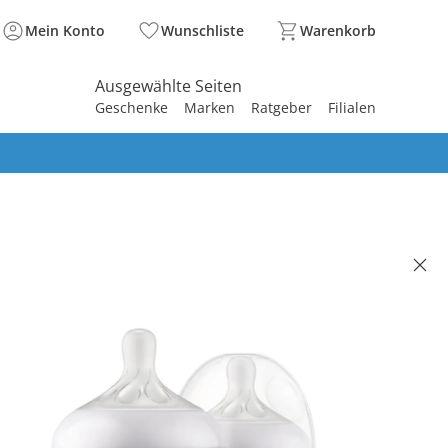
Mein Konto
Wunschliste
Warenkorb
Ausgewählte Seiten
Geschenke
Marken
Ratgeber
Filialen
spirieren
spirieren
spirieren
spirieren
spirieren
spirieren
spirieren
spirieren
spirieren
AVENT
ack Babyflasche Natural
nse, 330ml, ab 3M
(62)
 €
99 €