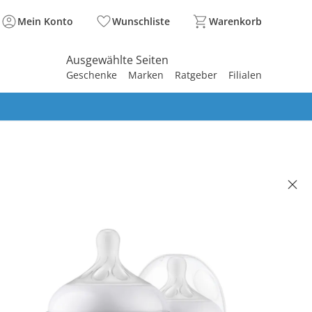
Mein Konto
Wunschliste
Warenkorb
Ausgewählte Seiten
Geschenke
Marken
Ratgeber
Filialen
spirieren
spirieren
spirieren
spirieren
spirieren
spirieren
spirieren
spirieren
spirieren
AVENT
. Babyflaschen-Set, Natural
nse, ab Geburt
(7)
 €
99 €