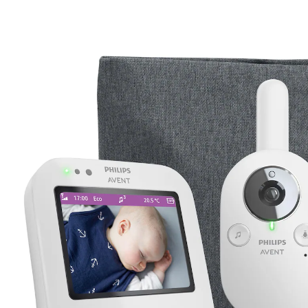
(61)
15 %
UVP 189,99 €
159,99 €
inkl. MwSt. und zzgl.
Versandkosten
Gratis Versand
Bei einer Bestellung mit diesem Artikel schenken wir
Dir die Versandkosten.
*gilt nicht in Kombination mit Speditionsartikeln.
79 PAYBACK Basis°Punkte
sammeln
In den Warenkorb
Lieferung nach Hause