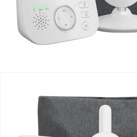
Sofort lieferbar - in 2-3 Werktagen bei Dir
Filialabholung
Einen Moment bitte...
Produktbeschreibung
Produktdetails
Hinweise, Siegel & Hersteller