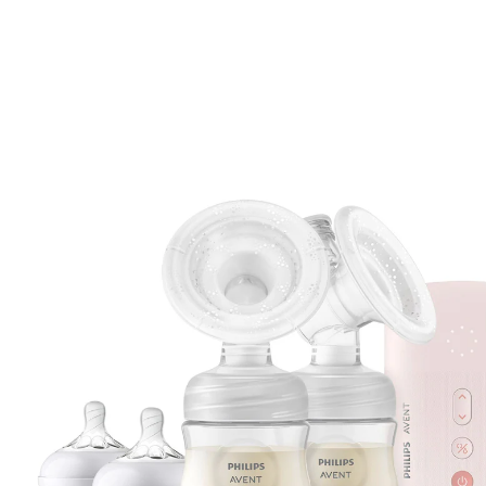
(16)
17 %
UVP 199,99 €
164,99 €
inkl. MwSt. und zzgl.
Versandkosten
82 PAYBACK Basis°Punkte
sammeln
In den Warenkorb
Lieferung nach Hause
Sofort lieferbar - in 2-3 Werktagen bei Dir
Filialabholung
Einen Moment bitte...