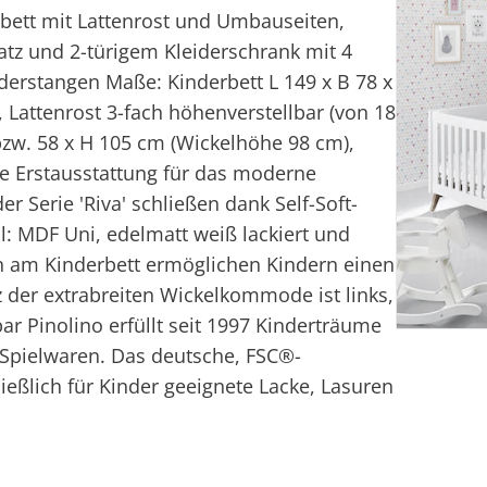
bett mit Lattenrost und Umbauseiten,
tz und 2-türigem Kleiderschrank mit 4
derstangen Maße: Kinderbett L 149 x B 78 x
 Lattenrost 3-fach höhenverstellbar (von 18
 bzw. 58 x H 105 cm (Wickelhöhe 98 cm),
le Erstausstattung für das moderne
 Serie 'Riva' schließen dank Self-Soft-
al: MDF Uni, edelmatt weiß lackiert und
en am Kinderbett ermöglichen Kindern einen
z der extrabreiten Wickelkommode ist links,
r Pinolino erfüllt seit 1997 Kinderträume
 Spielwaren. Das deutsche, FSC®-
ießlich für Kinder geeignete Lacke, Lasuren