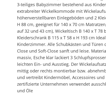
3-teiliges Babyzimmer bestehend aus Kinder
extrabreiter Wickelkommode mit Wickelaufsa
höhenverstellbaren Einlegeböden und 2 Klei
H 88 cm, geeignet für 140 x 70 cm Matratzen,
auf 32 und 43 cm), Wickeltisch B 140 x T 78
Kleiderschrank B 115 x T 58 x H 193 cm Idea
Kinderzimmer. Alle Schubkästen und Türen der
Close und Soft-Close sanft und leise. Materi
massiv, Esche klar lackiert 3 Schlupfspross
leichten Ein- und Ausstieg. Der Wickelaufsat
mittig oder rechts montierbar bzw. abnehmba
und vertreibt Kindermöbel, Accessoires und
zertifizierte Unternehmen verwendet ausschl
und Öle