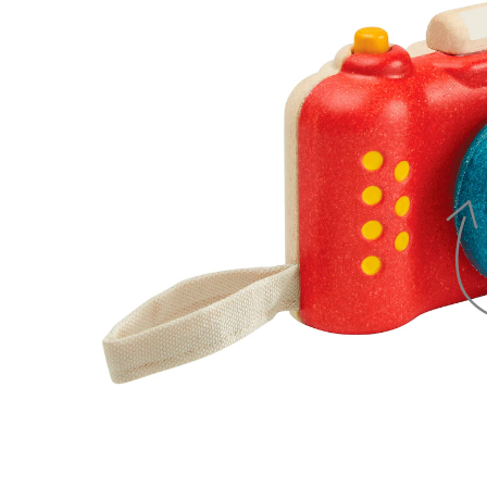
inkl. MwSt. und zzgl.
Versandkosten
8 PAYBACK Basis°Punkte
sammeln
In den Warenkorb
Lieferung nach Hause
Sofort lieferbar - in 2-3 Werktagen bei Dir
Versand durch Partner
Filialabholung
Einen Moment bitte...