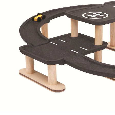
Parkhaus klein
49,95 €
inkl. MwSt. und zzgl.
Versandkosten
24 PAYBACK Basis°Punkte
sammeln
In den Warenkorb
Lieferung nach Hause
Sofort lieferbar - in 2-3 Werktagen bei Dir
Versand durch Partner
Filialabholung
Einen Moment bitte...