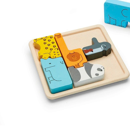
30,70 €
inkl. MwSt. und zzgl.
Versandkosten
15 PAYBACK Basis°Punkte
sammeln
In den Warenkorb
Lieferung nach Hause
Sofort lieferbar - in 2-3 Werktagen bei Dir
Versand durch Partner
Filialabholung
Einen Moment bitte...