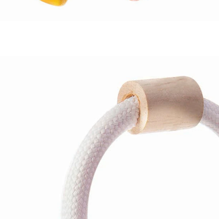
PLANTOYS
Rassel Babyschlüssel bunt
16,95 €
inkl. MwSt. und zzgl.
Versandkosten
8 PAYBACK Basis°Punkte
sammeln
In den Warenkorb
Lieferung nach Hause
Sofort lieferbar - in 2-3 Werktagen bei Dir
Versand durch Partner