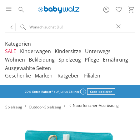
Kategorien
SALE
Kinderwagen
Kindersitze
Unterwegs
Wohnen
Bekleidung
Spielzeug
Pflege
Ernährung
Ausgewählte Seiten
‎Entdecke unsere Kategorien
‎Entdecke unsere Kategorien
‎Entdecke unsere Kategorien
‎Entdecke unsere Kategorien
De
De
De
De
Geschenke
Marken
Ratgeber
Filialen
be
be
be
be
‎Entdecke unsere Kategorien
‎Entdecke unsere Kategorien
‎Entdecke unsere Kategorien
‎Entdecke unsere Kategorien
‎Entdecke unsere Kategorien
De
De
De
De
De
Kinderwagen 2-in-1
Babyschalen mit Liegefunktion
Babytragen
SALE Bekleidung
Kombikinderwagen
Babyschalen
Tragesysteme
be
be
be
be
be
20% Extra-Rabatt* auf Julius Zöllner
Code kopieren
Treppenhochstühle
Erstausstattung
Badespielzeug
Badewannen
Stillkissenbezüge
Hochstühle
Neugeborenenkleidung
Babyspielzeug 0-12m
Badezubehör
Stillkissen
‎Entdecke unsere Kategorien
Kinderwagen 3-in-1
Babyschalen mit Isofix-Base
Tragetücher
SALE Kinderwagen
Kinderwagen-Zubehör
Reboarder
Kinderfahrzeuge
Naturforscher-Ausrüstung
Spielzeug
Outdoor-Spielzeug
Klapphochstühle
Bekleidungs-Sets
Erinnerungsstücke
Badewannenständer
Betten
Babykleidung
Kinderspielzeug ab
Beruhigung
Milchpumpen
Geschenkgutscheine per Download
Geschenkgutscheine
Kinderwagen-Bausteine
Babyschalen für Flugreisen
Rückentragen
SALE Kindersitze
Sportwagen
Kindersitze 9-18 kg
Fahrradsitze & -
12m
Lerntürme
Bodys
Kuscheltiere
Badewannensitze
anhänger
Heimtextilien
Kinderkleidung
Hausapotheke
Stillzubehör
Geschenkgutscheine per Post
Umbaubare Sportwagen
Babytragen-Zubehör
Geschenksets
SALE Unterwegs
Buggys
Kindersitze 9-36 kg
Outdoor-Spielzeug
Onlineshop auswählen
Reisehochstühle
Strampler
Lauflernhilfen
Badetextilien
Reisetaschen & -koffer
Sicherheit
Schuhe
Kindertoilette
Spucktücher
Tragejacken