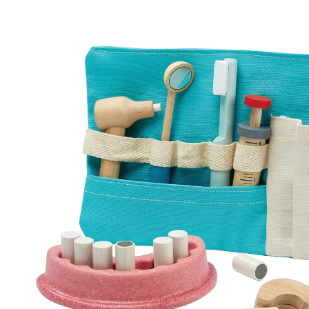
27,50 €
inkl. MwSt. und zzgl.
Versandkosten
13 PAYBACK Basis°Punkte
sammeln
In den Warenkorb
Lieferung nach Hause
Sofort lieferbar - in 2-3 Werktagen bei Dir
Versand durch Partner
Filialabholung
Einen Moment bitte...