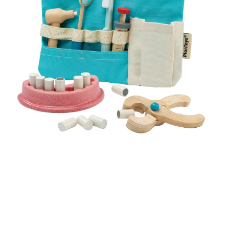
SALE Wohnen
Jogger
Kindersitze 15-36 kg
Aktionsbedingungen
tiptoi®
Hochstuhl-Zubehör
Overalls
Mobiles
Waschschüsseln
Reisebetten & Matratzen
Wickelmöbel
Outdoorkleidung
Wickeln
Babyflaschen &
SALE Spielzeug
Geschwisterwagen
Sitzerhöhungen
tonies®
Zubehör
Hosen
Motorikspielzeug
Badethermometer
Schule & Kindergarten
Babywippen
Accessoires
Pflegeprodukte
schließen
SALE Pflege
Zwillingswagen
Isofix-Base
Kleider & Röcke
Schaukeltiere
Badespielzeug
Bücher
Flaschen- &
Babykostwärmer
Babyschaukeln
Umstandsmode
Schmusetücher
SALE Ernährung
Kinderwagenaufsätze
Kindersitze-Zubehör
Adventskalender
Babynahrung &
Babyzimmer-Komplett-
Stillmode
Spielbögen & Krabbeldecken
Zubereitung
Wickeltaschen
Sets
Stoffpuppen
Geschirr & Besteck
Deko & Accessoires
alles entdecken
Lätzchen
Schränke & Regale
Hochstühle
alles entdecken
PLANTOYS
Zahnarzt Set