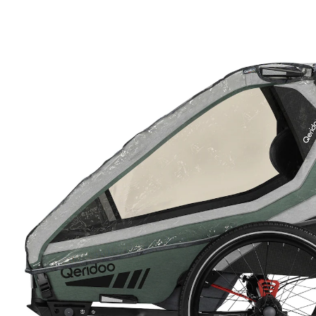
35 %
UVP 40,00 €
25,99 €
inkl. MwSt. und zzgl.
Versandkosten
12 PAYBACK Basis°Punkte
sammeln
In den Warenkorb
Lieferung nach Hause
Sofort lieferbar - in 2-3 Werktagen bei Dir
Filialabholung
Einen Moment bitte...