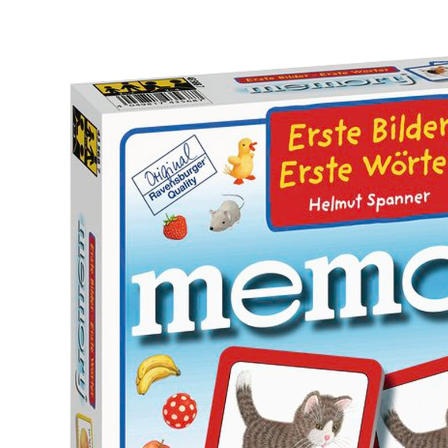
Memory Erste Bilder - Erste Wörter
(16)
33 %
UVP 17,99 €
11,99 €
inkl. MwSt. und zzgl.
Versandkosten
5 PAYBACK Basis°Punkte
sammeln
In den Warenkorb
Lieferung nach Hause
Sofort lieferbar - in 2-3 Werktagen bei Dir
Filialabholung