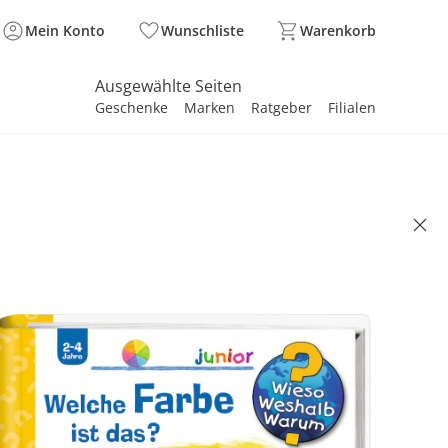
Mein Konto
Wunschliste
Warenkorb
Ausgewählte Seiten
Geschenke
Marken
Ratgeber
Filialen
spirieren
spirieren
spirieren
spirieren
spirieren
spirieren
spirieren
spirieren
spirieren
BURGER - WIESOWESHALBWARUM
uch Welche Farbe ist das?
(21)
99 €
. und zzgl.
Versandkosten
In den Warenkorb