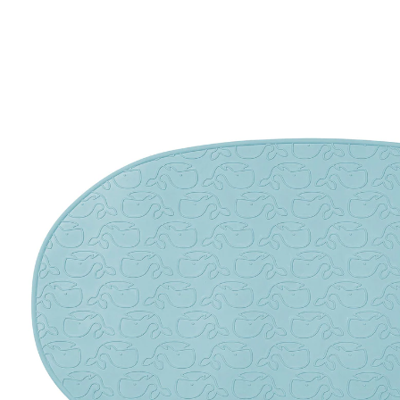
MyHappyBath Mat
7,99 €
inkl. MwSt. und zzgl.
Versandkosten
3 PAYBACK Basis°Punkte
sammeln
In den Warenkorb
Lieferung nach Hause
Sofort lieferbar - in 2-3 Werktagen bei Dir
Filialabholung
Einen Moment bitte...