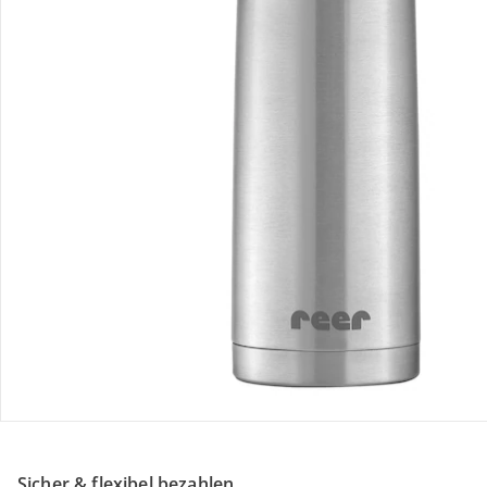
Retoure & Reklamation
Gutscheine & Aktionen
Kontakt & Service
Filialen & Beratung
Unternehmen
Sicher & flexibel bezahlen