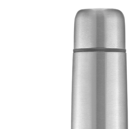
(1)
11,99 €
inkl. MwSt. und zzgl.
Versandkosten
5 PAYBACK Basis°Punkte
sammeln
In den Warenkorb
Lieferung nach Hause
Sofort lieferbar - in 2-3 Werktagen bei Dir
Filialabholung
Einen Moment bitte...