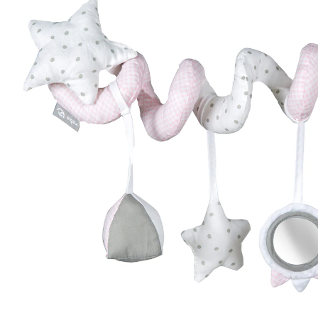
inkl. MwSt. und zzgl.
Versandkosten
9 PAYBACK Basis°Punkte
sammeln
In den Warenkorb
Lieferung nach Hause
Lieferbar - in 10-12 Werktagen bei Dir
Versand durch Partner
Filialabholung
Einen Moment bitte...