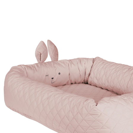
49,95 €
inkl. MwSt. und zzgl.
Versandkosten
24 PAYBACK Basis°Punkte
sammeln
In den Warenkorb
Lieferung nach Hause
Lieferbar - in 3-4 Werktagen bei Dir
Versand durch Partner
Filialabholung
Einen Moment bitte...