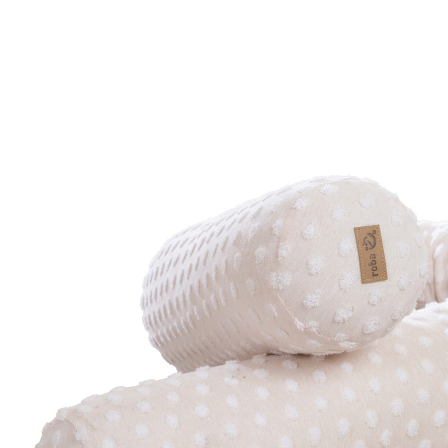
39,95 €
inkl. MwSt. und zzgl.
Versandkosten
19 PAYBACK Basis°Punkte
sammeln
In den Warenkorb
Lieferung nach Hause
Lieferbar - in 7-8 Werktagen bei Dir
Versand durch Partner
Filialabholung
Einen Moment bitte...